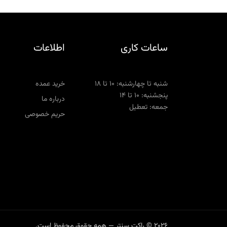
ساعات کاری
اطلاعات
شنبه تا چهارشنبه: ۱۰ تا ۱۸
خرید عمده
پنجشنبه: ۱۰ تا ۱۴
درباره ما
جمعه: تعطیل
حریم خصوصی
2026 © راکت سنتر — همه حقوق محفوظ است.