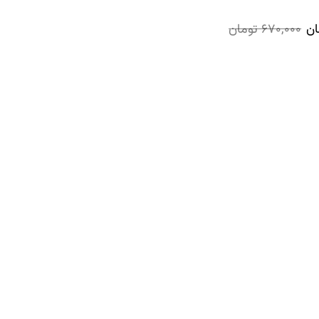
ان
670,000
تومان