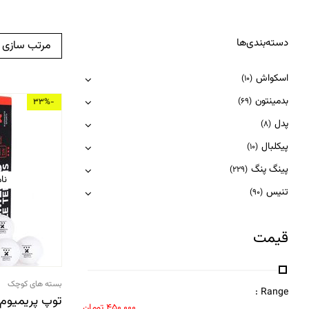
دسته‌بندی‌ها
مرتب سازی
اسکواش
(10)
بدمینتون
(69)
-33%
پدل
(8)
پیکلبال
(10)
پینگ پنگ
(229)
نا
تنیس
(90)
قیمت
بسته های کوچک
Range :
450,000
تومان