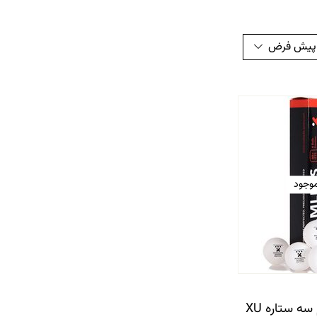
 پیش فرض
موجود
توپ پریمیوم سه ستاره XU