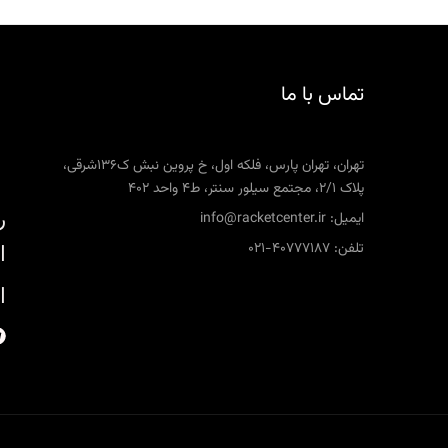
تماس با ما
تهران، تهران پارس، فلکه اول، خ پروین نبش ک136شرقی،
پلاک 2/1، مجتمع سیلور سنتر، ط4 واحد 402
ر
ایمیل: info@racketcenter.ir
تلفن: 40777187-021
ا
ا