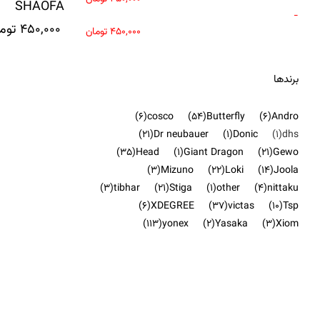
SHAOFA
-
450,000
توم
450,000
تومان
برندها
(6)
cosco
(54)
Butterfly
(6)
Andro
(21)
Dr neubauer
(1)
Donic
(1)
dhs
(35)
Head
(1)
Giant Dragon
(21)
Gewo
(3)
Mizuno
(22)
Loki
(14)
Joola
(3)
tibhar
(21)
Stiga
(1)
other
(4)
nittaku
(6)
XDEGREE
(37)
victas
(10)
Tsp
(113)
yonex
(2)
Yasaka
(3)
Xiom