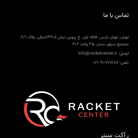
تماس با ما
تهران، تهران پارس، فلکه اول، خ پروین نبش ک136شرقی، پلاک 2/1،
مجتمع سیلور سنتر، ط4 واحد 402
ایمیل: info@racketcenter.ir
تلفن: 40777187-021
راکت سنتر