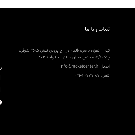
تماس با ما
تهران، تهران پارس، فلکه اول، خ پروین نبش ک136شرقی،
پلاک 2/1، مجتمع سیلور سنتر، ط4 واحد 402
ر
ایمیل: info@racketcenter.ir
تلفن: 40777187-021
ا
ا