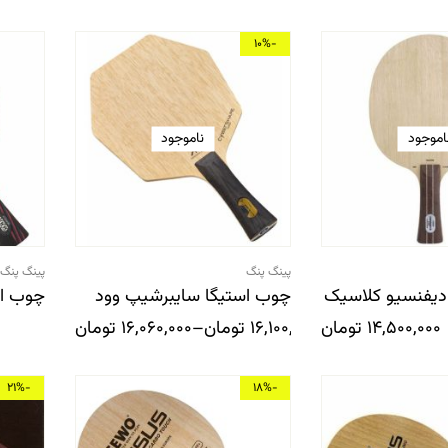
-10%
اموجود
ناموجود
پینگ پنگ
پینگ پنگ
دیفنسیو کلاسیک
چوب استیگا سایبرشیپ وود
چوب استیگ
14,500,000
تومان
16,100,000
تومان
–
16,060,000
تومان
-21%
-18%