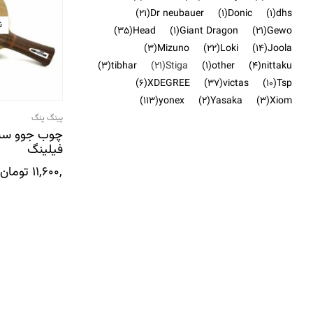
(21)
Dr neubauer
(1)
Donic
(1)
dhs
ن
(35)
Head
(1)
Giant Dragon
(21)
Gewo
(3)
Mizuno
(22)
Loki
(14)
Joola
(3)
tibhar
(21)
Stiga
(1)
other
(4)
nittaku
(6)
XDEGREE
(37)
victas
(10)
Tsp
(113)
yonex
(2)
Yasaka
(3)
Xiom
پینگ پنگ
چوب جوو سن
فیلینگ
11,600,000
تومان