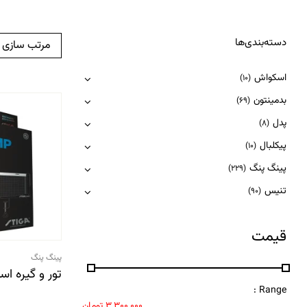
دسته‌بندی‌ها
مرتب سازی
اسکواش
(10)
بدمینتون
(69)
پدل
(8)
پیکلبال
(10)
پینگ پنگ
(229)
تنیس
(90)
قیمت
پینگ پنگ
تور و گیره ا
Range :
3,300,000
تومان