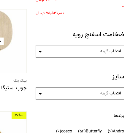
-
55,530,000
تومان
ضخامت اسفنج رویه
ن
انتخاب گزینه
سایز
پینگ پنگ
چوب استیگا 
انتخاب گزینه
برندها
-20%
(6)
cosco
(54)
Butterfly
(6)
Andro