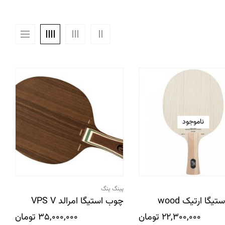
ناموجود
پینگ پنگ
یگا ارتیک wood
چوب استیگا امرالد VPS V
22,300,000
تومان
35,000,000
تومان