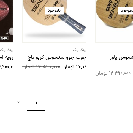
اموجود
ناموجود
پینگ پنگ
پینگ پنگ
سوس پاور
چوب جوو سنسوس کربو تاچ
رویه ا
20,070,000
تومان
24,530,000
تومان
4,900,000
14,490,000
تومان
2
1