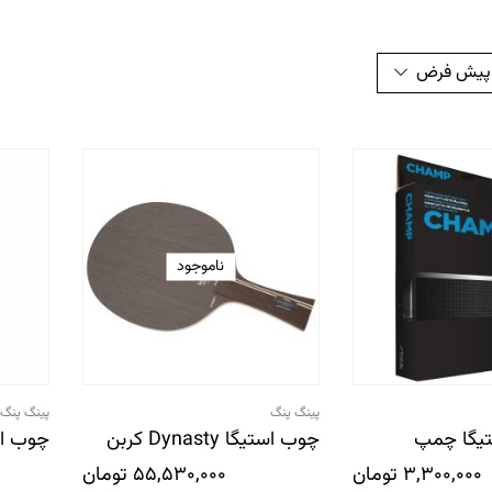
 پیش فرض
ناموجود
پینگ پنگ
پینگ پنگ
ستیگا چمپ
چوب استیگا Dynasty کربن
چوب است
3,300,000
تومان
55,530,000
تومان