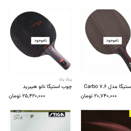
ناموجود
ناموجود
پینگ پنگ
ا مدل 6.Carbo 7
چوب استیگا نانو هیبرید
20,740,000
تومان
25,420,000
تومان