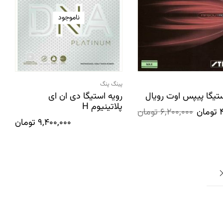
ناموجود
پینگ پنگ
ستیگا پیپس اوت رویال
رویه استیگا دی ان ای
پلاتینیوم H
تومان
6,200,000
تومان
9,400,000
تومان