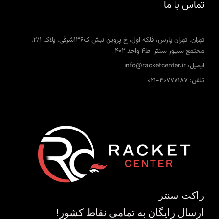
تماس با ما
تهران، تهران پارس، فلکه اول، خ پروین نبش ک136شرقی، پلاک 2/1،
مجتمع سیلور سنتر، ط4 واحد 402
ایمیل: info@racketcenter.ir
تلفن: 40777187-021
راکت سنتر
ارسال رایگان به تمامی نقاط کشور!