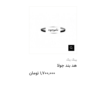
ناموجود
پینگ پنگ
هد بند جولا
1,700,000
تومان