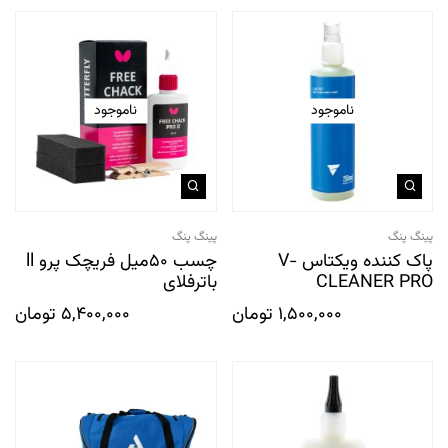
ناموجود
ناموجود
پینگ پنگ
پینگ پنگ
پاک کننده ویکتاس V-
چسب 50میل فریچک پرو ll
CLEANER PRO
باترفلای
1,500,000
تومان
5,400,000
تومان