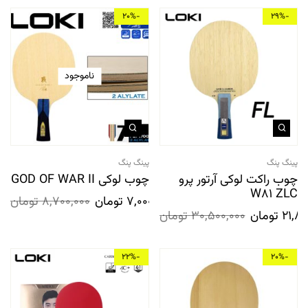
-20%
-29%
ناموجود
پینگ پنگ
پینگ پنگ
چوب راکت لوکی آرتور پرو
چوب لوکی GOD OF WAR II
W81 ZLC
7,000,000
تومان
8,700,000
تومان
21,80
تومان
30,500,000
تومان
-22%
-20%