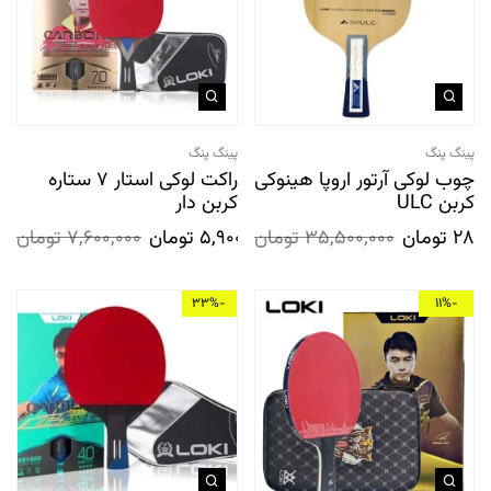
پینگ پنگ
پینگ پنگ
چوب لوکی آرتور اروپا هینوکی
راکت لوکی استار 7 ستاره
کربن ULC
کربن دار
28,3
تومان
35,500,000
تومان
5,900,000
تومان
7,600,000
تومان
-33%
-11%