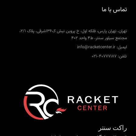
تماس با ما
تهران، تهران پارس، فلکه اول، خ پروین نبش ک136شرقی، پلاک 2/1،
مجتمع سیلور سنتر، ط4 واحد 402
ایمیل: info@racketcenter.ir
تلفن: 40777187-021
راکت سنتر