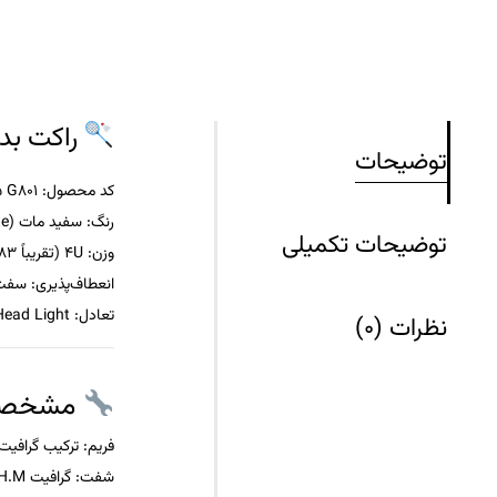
راکت بدمینتون 555
توضیحات
کد محصول:
NF-555GE MATW 4U5 G801
رنگ:
سفید مات (Matte White)
توضیحات تکمیلی
وزن:
4U (تقریباً 83 گرم) |
انعطاف‌پذیری:
سفت (ff
تعادل:
Head Light (سبک در قسمت سر راکت)
نظرات (0)
مشخصات
فریم:
ترکیب گرافیت H.M، Nanocell NEO، EX-HMG، Solid Titanium برای افزایش استحکام و کاهش
شفت:
گرافیت H.M با طراحی Ultra Slim برای کاهش مقاومت هوا و افزایش سرعت ضربات.