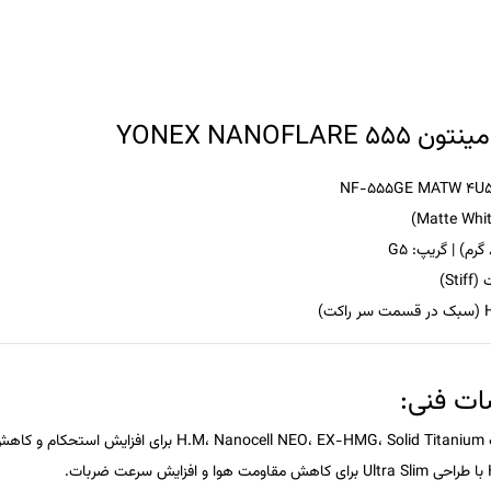
YONEX NANOFLARE 
گریپ:
G5
Sti)
 فنی:
 لرزش.