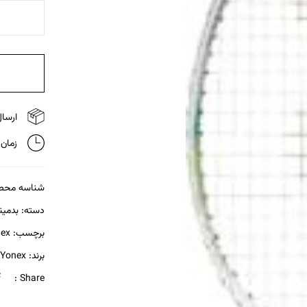
ارسال 
زمان تحویل
شناسه محص
دسته:
بدمین
برچسب:
ex
برند:
Yonex
Share :