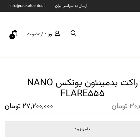
ارسال به سراسر ایران
info@racketcenter.ir
ورود / عضویت
0
راکت بدمینتون یونکس NANO
FLARE555
30,
تومان
27,200,000
تومان
ناموجود