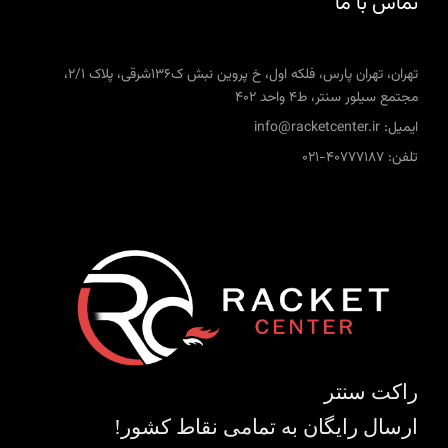
تماس با ما
تهران، تهران پارس، فلکه اول، خ پروین نبش ک136شرقی، پلاک 2/1،
مجتمع سیلور سنتر، ط4 واحد 402
ایمیل: info@racketcenter.ir
تلفن: 40777187-021
راکت سنتر
ارسال رایگان به تمامی نقاط کشور!