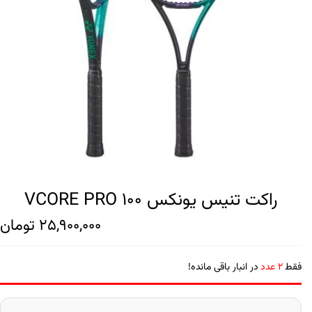
راکت تنیس یونکس VCORE PRO 100
25,900,000
تومان
فقط
2 عدد
در انبار باقی مانده!