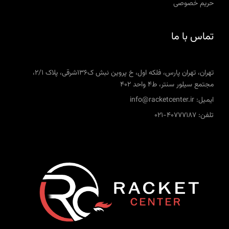
حریم خصوصی
تماس با ما
تهران، تهران پارس، فلکه اول، خ پروین نبش ک136شرقی، پلاک 2/1،
مجتمع سیلور سنتر، ط4 واحد 402
ایمیل: info@racketcenter.ir
تلفن: 40777187-021