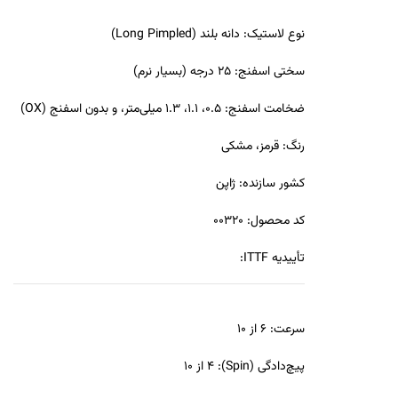
نوع لاستیک
:
دانه بلند (Long Pimpled)
سختی اسفنج
:
25 درجه (بسیار نرم)
ضخامت اسفنج
:
0.5، 1.1، 1.3 میلی‌متر، و بدون اسفنج (OX)
رنگ
:
قرمز، مشکی
کشور سازنده
: ژاپن
کد محصول
:
00320
تأییدیه ITTF
:
سرعت
:
6 از 10
پیچ‌دادگی (Spin)
:
4 از 10