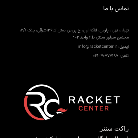
تماس با ما
تهران، تهران پارس، فلکه اول، خ پروین نبش ک136شرقی، پلاک 2/1،
مجتمع سیلور سنتر، ط4 واحد 402
ایمیل: info@racketcenter.ir
تلفن: 40777187-021
راکت سنتر