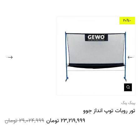
-20%
پینگ پنگ
تور روبات توپ انداز جوو
23,219,999
تومان
29,024,999
تومان