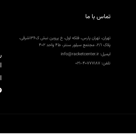
تماس با ما
تهران، تهران پارس، فلکه اول، خ پروین نبش ک136شرقی،
پلاک 2/1، مجتمع سیلور سنتر، ط4 واحد 402
ر
ایمیل: info@racketcenter.ir
تلفن: 40777187-021
ا
ا