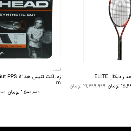
تنیس
ادیکال ELITE
زه راکت تنیس هد 2
m
15,6
تومان
21,499,999
تومان
1,500,000
تومان
000