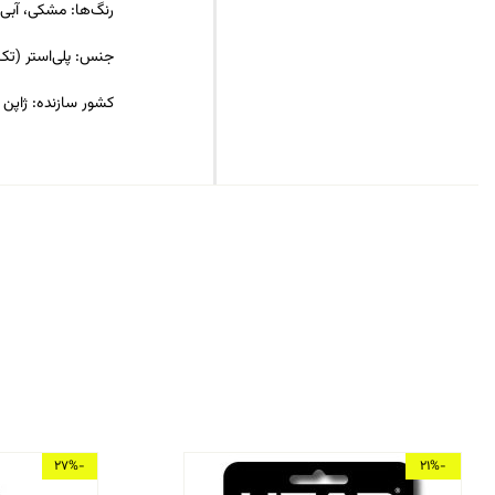
رنگ‌ها: مشکی، آبی 
جنس: پلی‌استر (تک
کشور سازنده: ژاپن
-27%
-21%