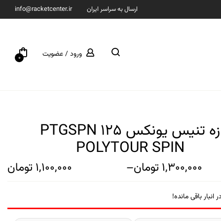
ارسال به سراسر ایران
info@racketcenter.ir
ورود / عضویت
0
زه تنیس یونکس PTGSPN 125
POLYTOUR SPIN
1,300,000
تومان
–
1,100,000
تومان
ر انبار باقی مانده!