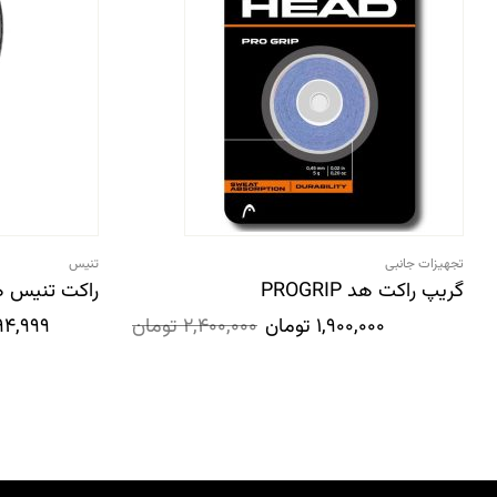
تجهیزات جانبی
تنیس
گریپ راکت هد PROGRIP
راکت تنیس هد ر
1,900,000
تومان
2,400,000
تومان
94,999