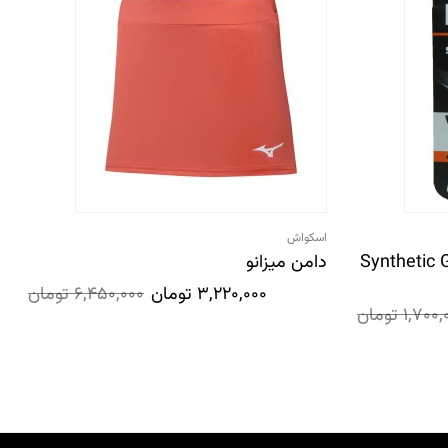
اسکواش
Synthetic Gut PPS 1
دامن میزانو
3,220,000
تومان
6,450,000
تومان
1,700,
تومان