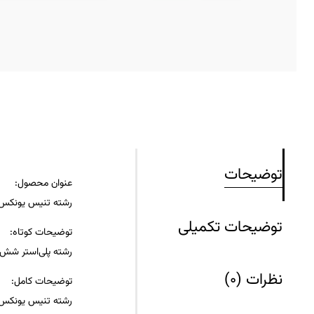
توضیحات
عنوان محصول:
رشته تنیس یونکس POLYTOUR SPIN 125 – اسپین و کنترل ب
توضیحات تکمیلی
توضیحات کوتاه:
رشته پلی‌استر شش‌ض
نظرات (0)
توضیحات کامل: