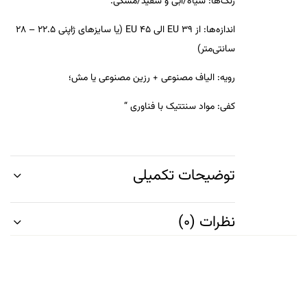
رنگ‌ها: سیاه/آبی و سفید/مشکی.
اندازه‌ها: از EU 39 الی EU 45 (یا سایزهای ژاپنی 22.5 – 28
سانتی‌متر)
رویه:
الیاف مصنوعی + رزین مصنوعی یا مش
؛
کفی:
مواد سنتتیک
با فناوری “
توضیحات تکمیلی
نظرات (0)