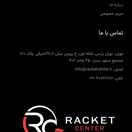
درباره ما
حریم خصوصی
تماس با ما
تهران، تهران پارس، فلکه اول، خ پروین نبش ک136شرقی، پلاک 2/1،
مجتمع سیلور سنتر، ط4 واحد 402
ایمیل: info@racketcenter.ir
تلفن: 40777187-021