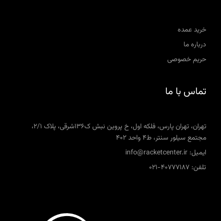
خرید عمده
درباره ما
حریم خصوصی
تماس با ما
تهران، تهران پارس، فلکه اول، خ پروین نبش ک136شرقی، پلاک 2/1،
مجتمع سیلور سنتر، ط4 واحد 402
ایمیل: info@racketcenter.ir
تلفن: 40777187-021