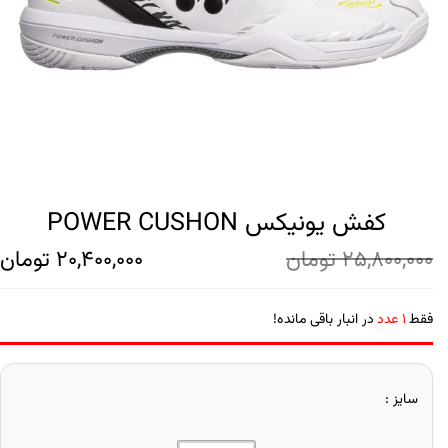
کفش یونیکس POWER CUSHON
25,800,000
تومان
20,400,000
تومان
فقط
1 عدد
در انبار باقی مانده!
سایز